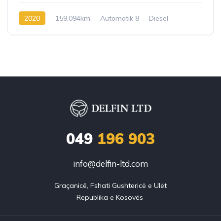
2020
159,094km
Automatik 8
Diesel
049
196 903
info@delfin-ltd.com
Graçanicë, Fshati Gushtericë e Ulët
