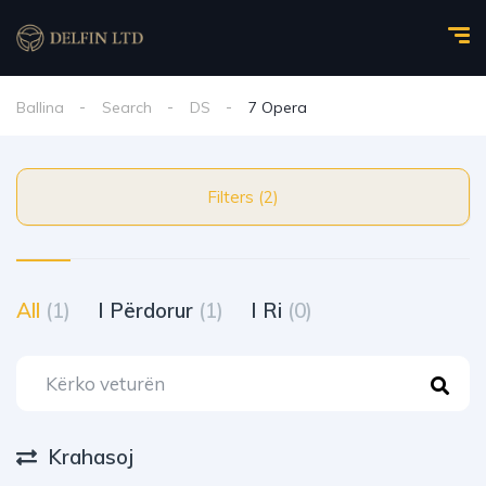
Ballina
Search
DS
7 Opera
Filters (2)
All
(1)
I Përdorur
(1)
I Ri
(0)
Krahasoj