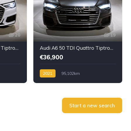
20
19
Audi A6 45 TDI-Quattro Tiptronic-Mild Hybrid
Audi A6 50 TDI Quattro Tiptronic/Mild Hybrid
€36,900
2021
95,102km
l TDI
Automatik /Tiptronic
Diesel TDI
Start a new search