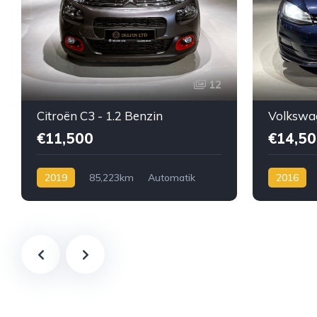
12
Citroën C3 - 1.2 Benzin
€11,500
€14,50
2019
85,223km
Automatik
2016
Benzin
Automatik