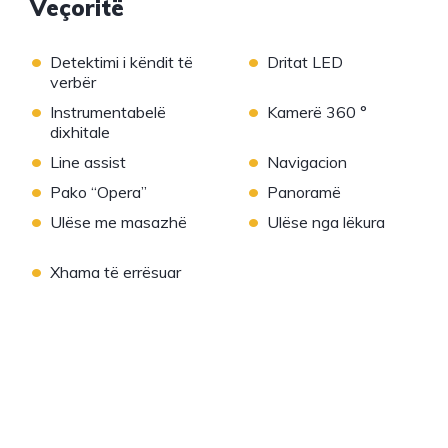
Veçoritë
•
•
Detektimi i këndit të
Dritat LED
verbër
•
•
Instrumentabelë
Kamerë 360 °
dixhitale
•
•
Line assist
Navigacion
•
•
Pako “Opera”
Panoramë
•
•
Ulëse me masazhë
Ulëse nga lëkura
•
Xhama të errësuar