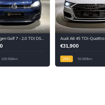
16
Volkswagen Golf 7 - 2.0 TDI DSG Highline
0
€31,900
169,566km
2021
93,669km
/DSG
Diesel TDI
Automatik /Tiptronic
Diese