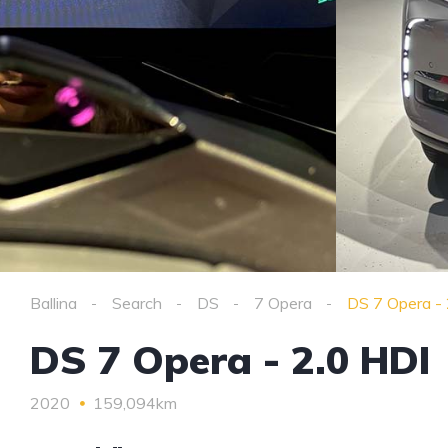
Ballina
Search
DS
7 Opera
DS 7 Opera - 
DS 7 Opera - 2.0 HDI
2020
159,094km