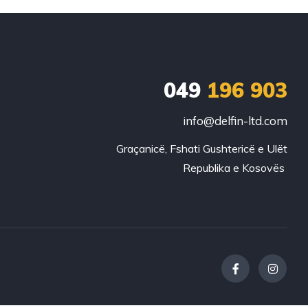
049
196 903
info@delfin-ltd.com
Graçanicë, Fshati Gushtericë e Ulët
