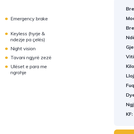
Bre
•
Mod
Emergency brake
Bre
•
Keyless (hyrje &
Ndë
ndezje pa çelës)
•
Gje
Night vision
•
Viti
Tavani ngjyrë zezë
•
Kil
Ulëset e para me
ngrohje
Llo
Fuq
Dye
Ngj
KF: