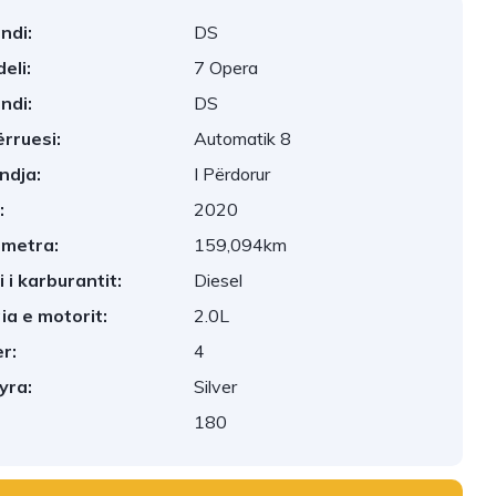
ndi:
DS
eli:
7 Opera
ndi:
DS
rruesi:
Automatik 8
ndja:
I Përdorur
:
2020
ometra:
159,094km
ji i karburantit:
Diesel
ia e motorit:
2.0L
r:
4
yra:
Silver
180