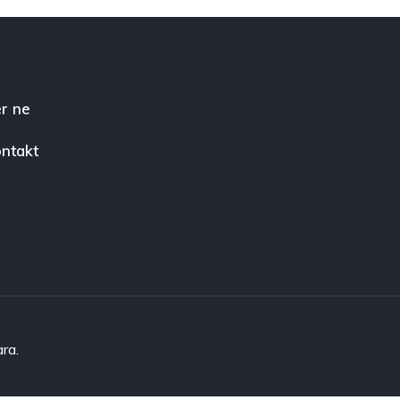
r ne
ntakt
ara.