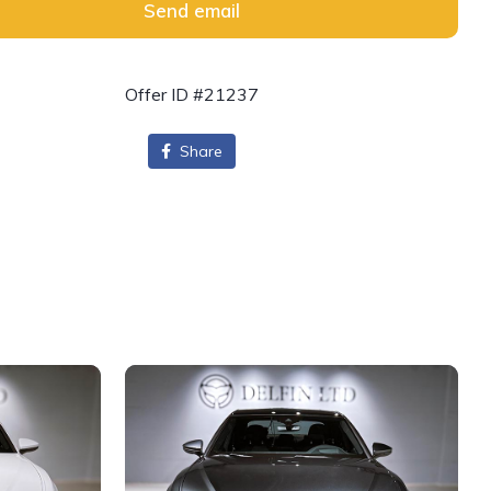
Send email
Offer ID #21237
Share