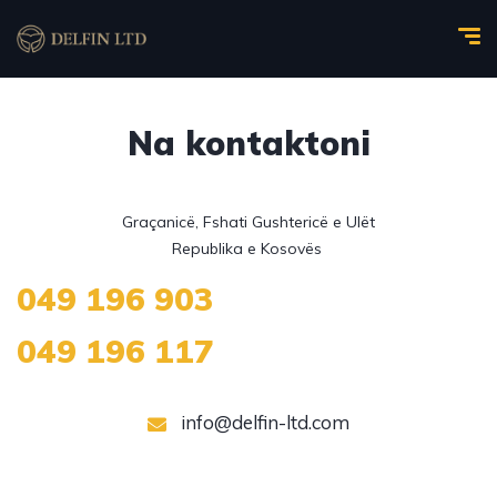
Na kontaktoni
Graçanicë, Fshati Gushtericë e Ulët

049 196 903
049 196 117
info@delfin-ltd.com