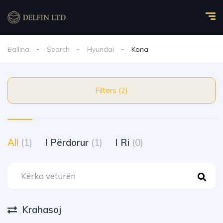
Ballina
Search
Hyundai
Kona
Filters (2)
All
(1)
I Përdorur
(1)
I Ri
(0)
Krahasoj