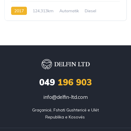
2017
124,313km
Automatik
Diesel
049
196 903
info@delfin-ltd.com
Graçanicë, Fshati Gushtericë e Ulët
