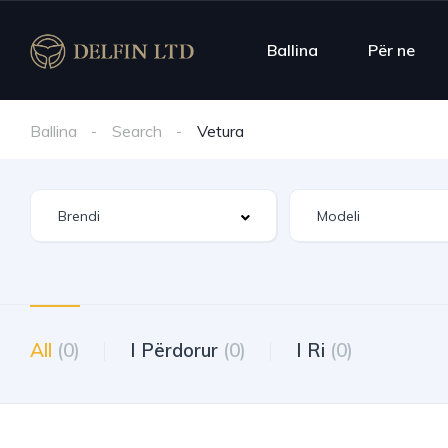
Ballina
Për ne
Ballina
Search
Vetura
All
(0)
I Përdorur
(0)
I Ri
(0)