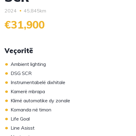
2024
45,845km
€31,900
Veçoritë
•
Ambient lighting
•
DSG SCR
•
Instrumentabelë dixhitale
•
Kamerë mbrapa
•
Klimë automatike dy zonale
•
Komanda në timon
•
Life Goal
•
Line Asisst