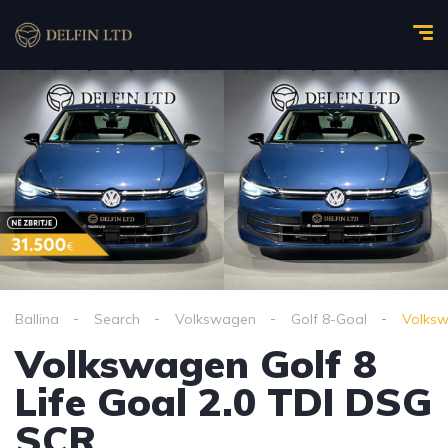
Ballina
Search
Volkswagen
Golf 8-Goal
Volksw
Volkswagen Golf 8
Life Goal 2.0 TDI DSG
SCR