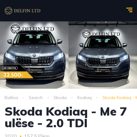
Ballina
Search
Skoda
Kodiaq
Skoda Kodiaq - M
Skoda Kodiaq - Me 7
ulëse - 2.0 TDI
2020
157,535km