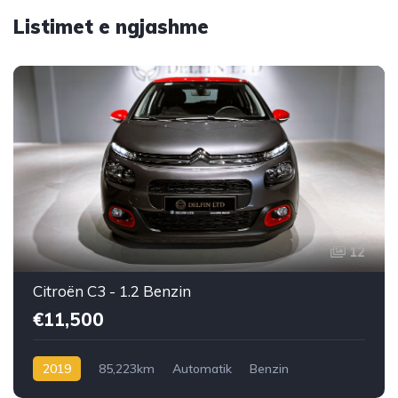
Listimet e ngjashme
12
Citroën C3 - 1.2 Benzin
€11,500
2019
85,223km
Automatik
Benzin