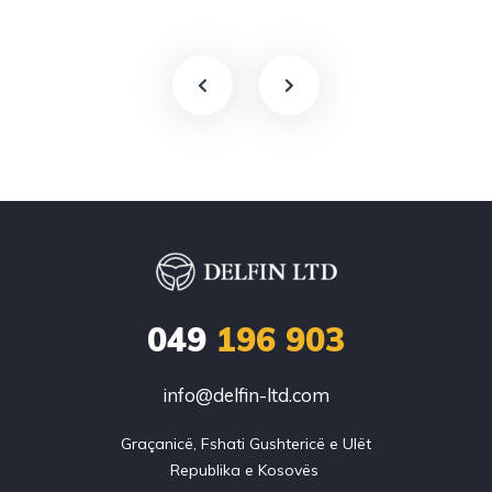
049
196 903
info@delfin-ltd.com
Graçanicë, Fshati Gushtericë e Ulët
