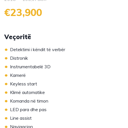
€23,900
Veçoritë
•
Detektimi i këndit të verbër
•
Distronik
•
Instrumentabelë 3D
•
Kamerë
•
Keyless start
•
Klimë automatike
•
Komanda në timon
•
LED para dhe pas
•
Line assist
•
Navigacion