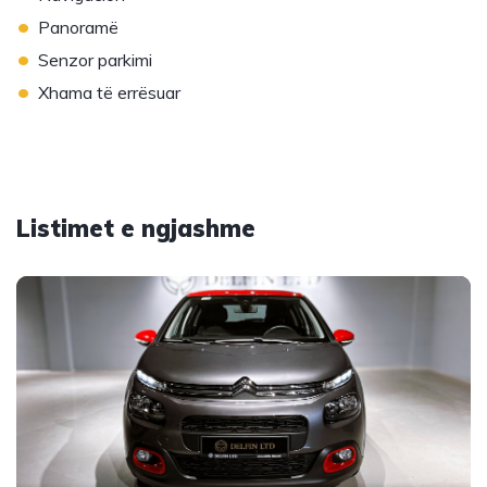
•
Panoramë
•
Senzor parkimi
•
Xhama të errësuar
Listimet e ngjashme