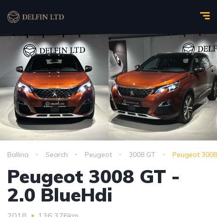
Ballina
Search
Peugeot
3008 GT
Peugeot 3008 
Peugeot 3008 GT -
2.0 BlueHdi
2018
136,376km