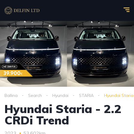
Ballina
Search
Hyundai
STARIA
Hyundai Staria
Hyundai Staria - 2.2
CRDi Trend
2023
53,602km