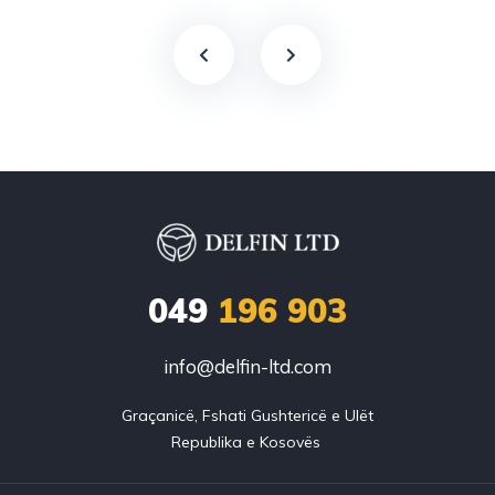
049
196 903
info@delfin-ltd.com
Graçanicë, Fshati Gushtericë e Ulët
