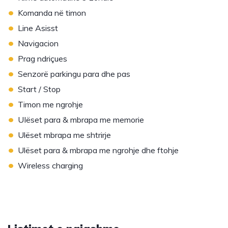
•
Komanda në timon
•
Line Asisst
•
Navigacion
•
Prag ndriçues
•
Senzorë parkingu para dhe pas
•
Start / Stop
•
Timon me ngrohje
•
UIëset para & mbrapa me memorie
•
Ulëset mbrapa me shtrirje
•
Ulëset para & mbrapa me ngrohje dhe ftohje
•
Wireless charging