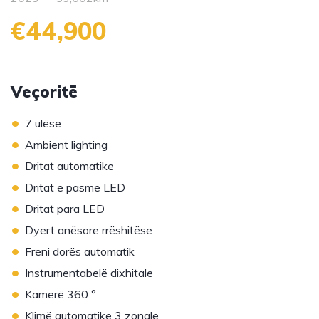
€44,900
Veçoritë
•
7 ulëse
•
Ambient lighting
•
Dritat automatike
•
Dritat e pasme LED
•
Dritat para LED
•
Dyert anësore rrëshitëse
•
Freni dorës automatik
•
Instrumentabelë dixhitale
•
Kamerë 360 °
•
Klimë automatike 3 zonale