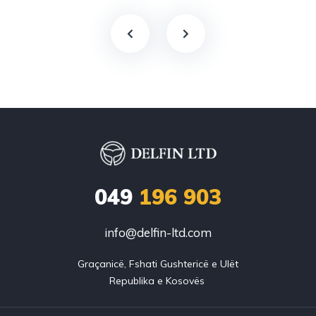
049
196 903
info@delfin-ltd.com
Graçanicë, Fshati Gushtericë e Ulët
