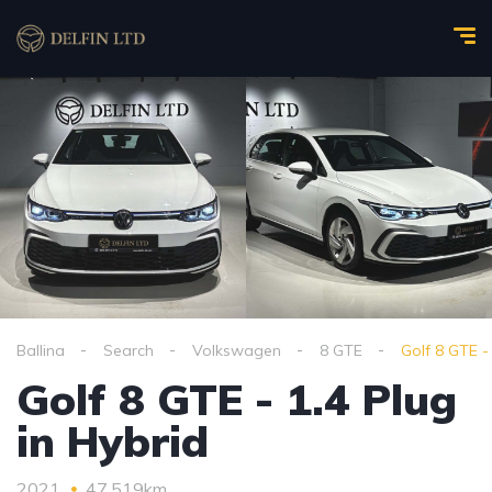
Ballina
Search
Volkswagen
8 GTE
Golf 8 GTE - 
Golf 8 GTE - 1.4 Plug
in Hybrid
2021
47,519km