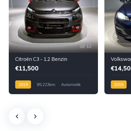
12
Citroën C3 - 1.2 Benzin
€11,500
€14,50
2019
85,223km
Automatik
2016
Benzin
Automatik