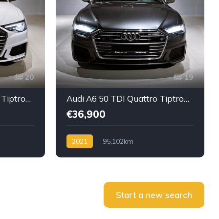
20
19
Audi A6 45 TDI-Quattro Tiptronic-Mild Hybrid
Audi A6 50 TDI Quattro Tiptronic/Mild Hybrid
€36,900
2021
95,102km
l TDI
Automatik /Tiptronic
Diesel TDI
Start a new search