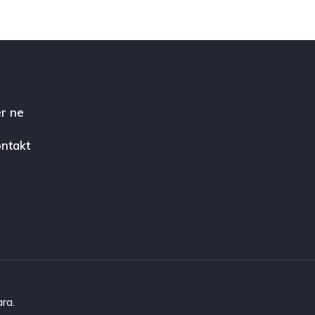
r ne
ntakt
ara.