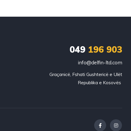
049
196 903
info@delfin-ltd.com
Graçanicë, Fshati Gushtericë e Ulët
