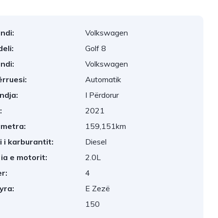
ndi:
Volkswagen
eli:
Golf 8
ndi:
Volkswagen
rruesi:
Automatik
ndja:
I Përdorur
:
2021
ometra:
159,151km
ji i karburantit:
Diesel
ia e motorit:
2.0L
r:
4
yra:
E Zezë
150