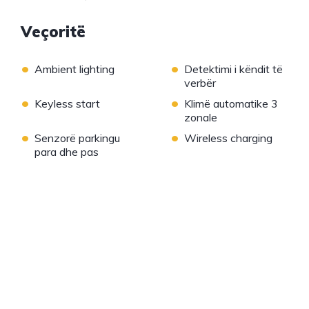
Veçoritë
•
•
Ambient lighting
Detektimi i këndit të
verbër
•
•
Keyless start
Klimë automatike 3
zonale
•
•
Senzorë parkingu
Wireless charging
para dhe pas