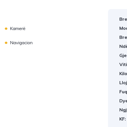
Bre
•
Mod
Kamerë
Bre
•
Navigacion
Ndë
Gje
Viti
Kil
Llo
Fuq
Dye
Ngj
KF: