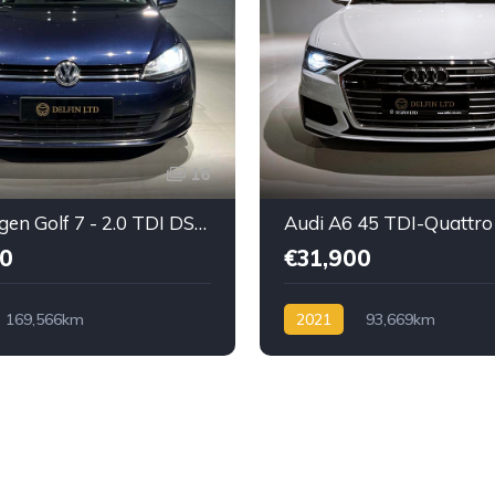
16
Volkswagen Golf 7 - 2.0 TDI DSG Highline
0
€31,900
169,566km
2021
93,669km
/DSG
Diesel TDI
Automatik /Tiptronic
Diese