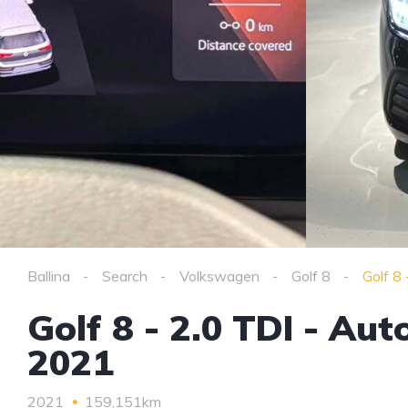
Ballina
Search
Volkswagen
Golf 8
Golf 8
Golf 8 - 2.0 TDI - Au
2021
2021
159,151km