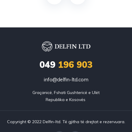
049
196 903
info@delfin-ltd.com
Graçanicë, Fshati Gushtericë e Ulët

Copyright © 2022 Delfin-ltd. Të gjitha të drejtat e rezervuara.