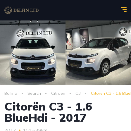
Ballina
Search
Citroën
C3
Citorën C3 - 1.6 Blu
Citorën C3 - 1.6
BlueHdi - 2017
2017
101,638km