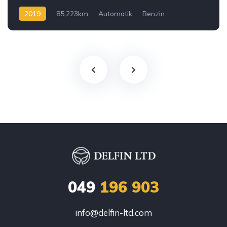
2019
85,223km
Automatik
Benzin
049
196 903
info@delfin-ltd.com