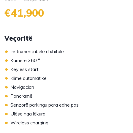
€41,900
Veçoritë
•
Instrumentabelë dixhitale
•
Kamerë 360 °
•
Keyless start
•
Klimë automatike
•
Navigacion
•
Panoramë
•
Senzorë parkingu para edhe pas
•
Ulëse nga lëkura
•
Wireless charging