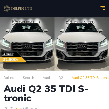
Ballina
Search
Audi
Q2
Audi Q2 35 TDI S-troni
Audi Q2 35 TDI S-
tronic
2020
70,955km