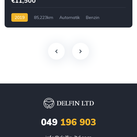
€11,500
2019
85,223km
Automatik
Benzin
049
196 903