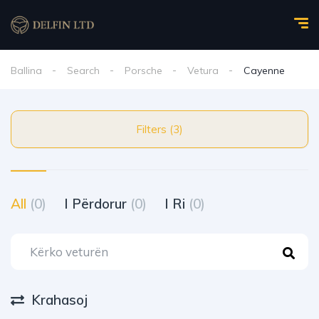
Ballina
Search
Porsche
Vetura
Cayenne
Filters (3)
All
(0)
I Përdorur
(0)
I Ri
(0)
Krahasoj