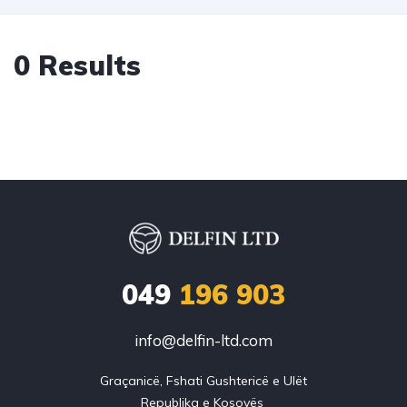
0 Results
049
196 903
info@delfin-ltd.com
Graçanicë, Fshati Gushtericë e Ulët
