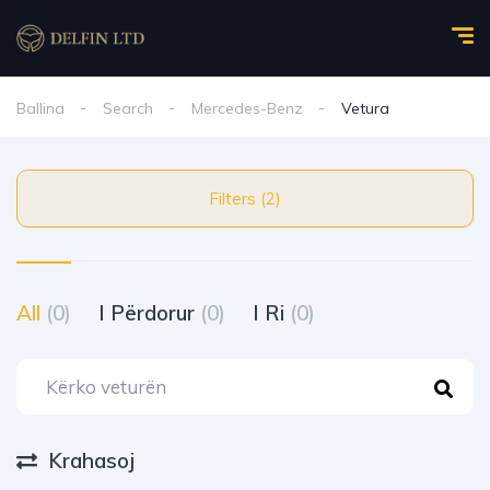
Ballina
Search
Mercedes-Benz
Vetura
Filters (2)
All
(0)
I Përdorur
(0)
I Ri
(0)
Krahasoj