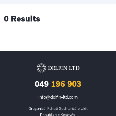
0 Results
049
196 903
info@delfin-ltd.com
Graçanicë, Fshati Gushtericë e Ulët
