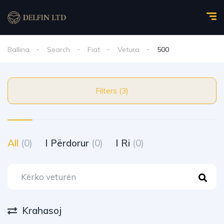
Ballina
Search
Fiat
Vetura
500
Filters (3)
All
(0)
I Përdorur
(0)
I Ri
(0)
Krahasoj