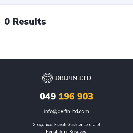
0 Results
049
196 903
info@delfin-ltd.com
Graçanicë, Fshati Gushtericë e Ulët
