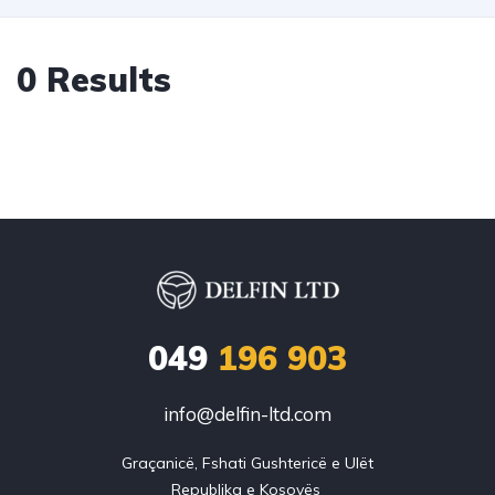
0 Results
049
196 903
info@delfin-ltd.com
Graçanicë, Fshati Gushtericë e Ulët
