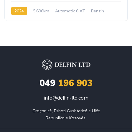
2024
5,696km
Automatik 6 AT
Benzin
049
196 903
info@delfin-ltd.com
Graçanicë, Fshati Gushtericë e Ulët
