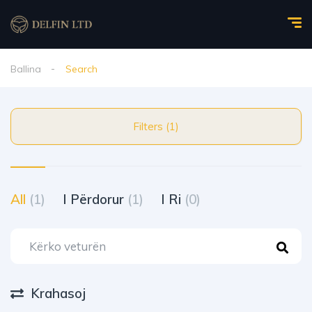
Ballina
Search
Filters (1)
All
(1)
I Përdorur
(1)
I Ri
(0)
Krahasoj