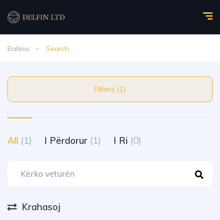
Ballina
Search
Filters (1)
All
(1)
I Përdorur
(1)
I Ri
(0)
Krahasoj