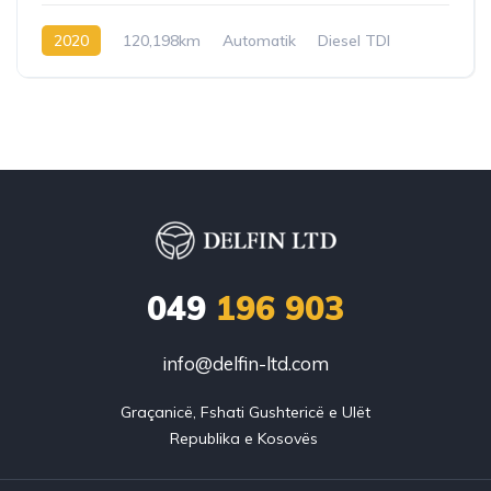
2020
120,198km
Automatik
Diesel TDI
049
196 903
info@delfin-ltd.com
Graçanicë, Fshati Gushtericë e Ulët
