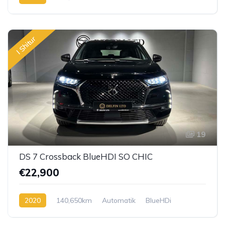
I Shitur
19
DS 7 Crossback BlueHDI SO CHIC
€22,900
2020
140,650km
Automatik
BlueHDi