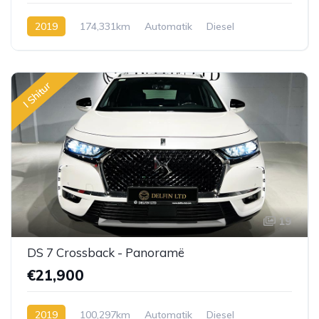
2019
174,331km
Automatik
Diesel
I Shitur
19
DS 7 Crossback - Panoramë
€21,900
2019
100,297km
Automatik
Diesel