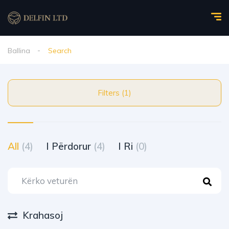
Ballina
Search
Filters (1)
All
(4)
I Përdorur
(4)
I Ri
(0)
Krahasoj