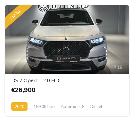
I Shitur
18
DS 7 Opera - 2.0 HDI
€26,900
2020
159,094km
Automatik 8
Diesel