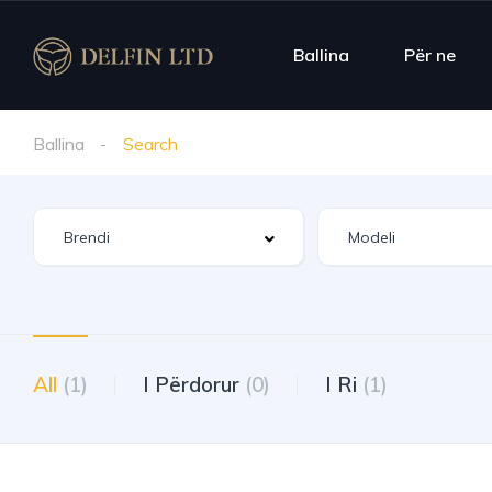
Ballina
Për ne
Ballina
Search
All
(1)
I Përdorur
(0)
I Ri
(1)