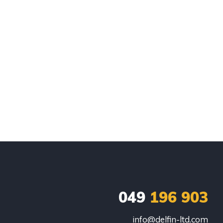
049
196 903
info@delfin-ltd.com