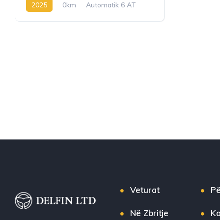
2025
0km
Automatik 6 AT
GDI Benzin
Veturat
Pë
Në Zbritje
Ko