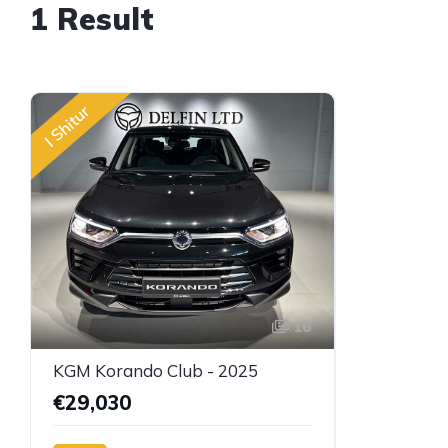
1 Result
I Shitur
16
KGM Korando Club - 2025
€29,030