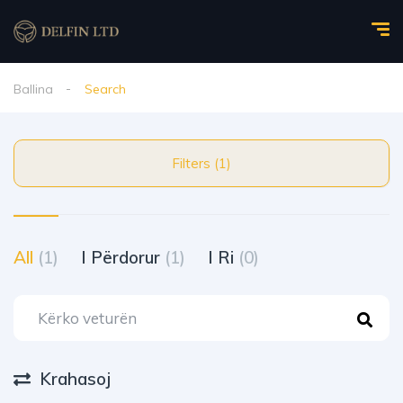
Ballina
Search
Filters (1)
All
(1)
I Përdorur
(1)
I Ri
(0)
Krahasoj