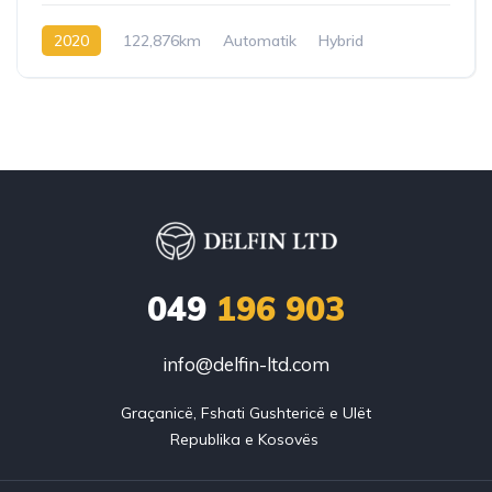
2020
122,876km
Automatik
Hybrid
049
196 903
info@delfin-ltd.com
Graçanicë, Fshati Gushtericë e Ulët
