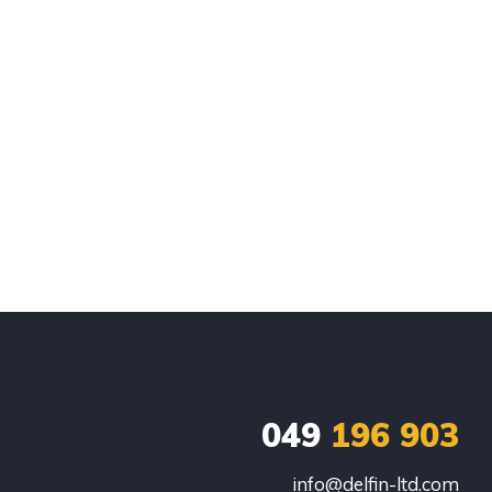
049
196 903
info@delfin-ltd.com