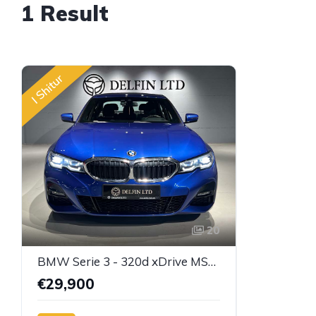
1 Result
I Shitur
20
BMW Serie 3 - 320d xDrive MSport
€29,900