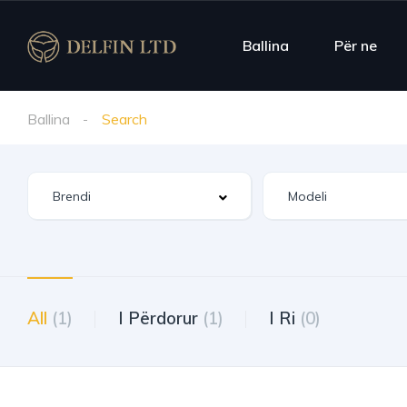
Ballina
Për ne
Ballina
Search
All
(1)
I Përdorur
(1)
I Ri
(0)