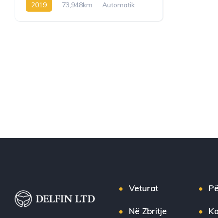
2019
73,948km
Automatik
Diesel
Veturat
Pë
Në Zbritje
Ko