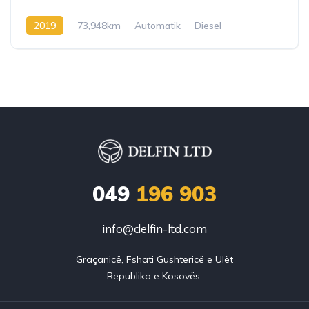
2019
73,948km
Automatik
Diesel
049
196 903
info@delfin-ltd.com
Graçanicë, Fshati Gushtericë e Ulët
