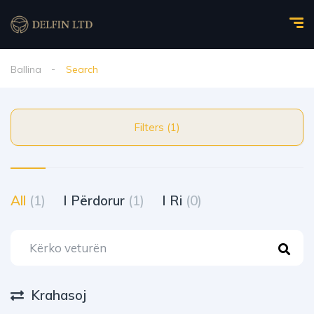
Ballina
Search
Filters (1)
All
(1)
I Përdorur
(1)
I Ri
(0)
Krahasoj