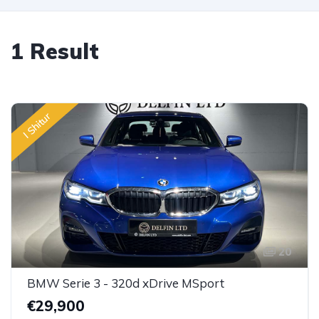
1 Result
I Shitur
20
BMW Serie 3 - 320d xDrive MSport
€29,900