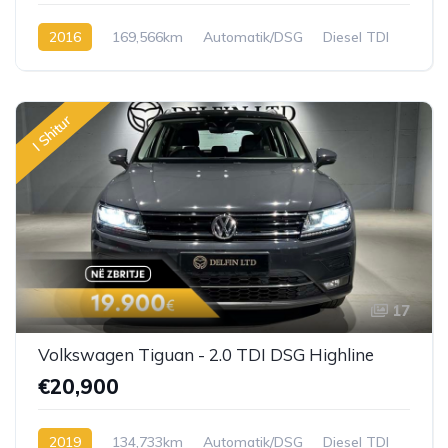
2016
169,566km
Automatik/DSG
Diesel TDI
I Shitur
17
Volkswagen Tiguan - 2.0 TDI DSG Highline
€20,900
2019
134,733km
Automatik/DSG
Diesel TDI