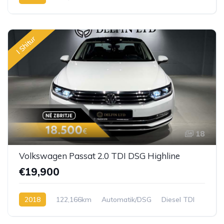
I Shitur
18
Volkswagen Passat 2.0 TDI DSG Highline
€19,900
2018
122,166km
Automatik/DSG
Diesel TDI