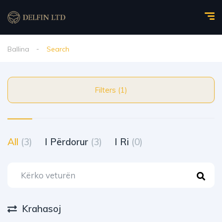
Ballina
Search
Filters (1)
All
(3)
I Përdorur
(3)
I Ri
(0)
Krahasoj