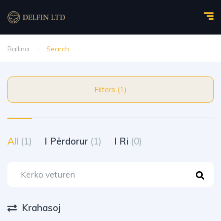
Ballina
Search
Filters (1)
All
(1)
I Përdorur
(1)
I Ri
(0)
Krahasoj