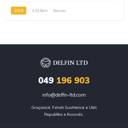
2019
4,915km
Benzin
049
196 903
info@delfin-ltd.com
Graçanicë, Fshati Gushtericë e Ulët
