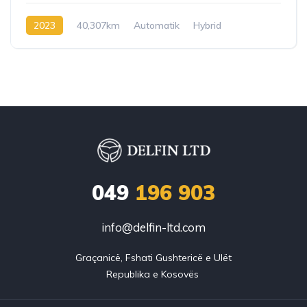
2023
40,307km
Automatik
Hybrid
049
196 903
info@delfin-ltd.com
Graçanicë, Fshati Gushtericë e Ulët
