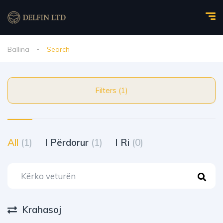
Ballina
Search
Filters (1)
All
(1)
I Përdorur
(1)
I Ri
(0)
Krahasoj