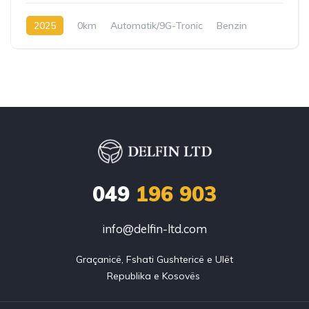
2025
0km
Automatik/9G-Tronic
Benzin
049
196 903
info@delfin-ltd.com
Graçanicë, Fshati Gushtericë e Ulët
