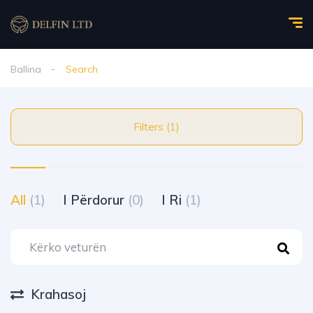
Ballina
Search
Filters (1)
All
(1)
I Përdorur
(0)
I Ri
(1)
Krahasoj