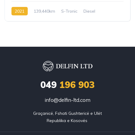
2021
139,440km
S-Tronic
Diesel
049
196 903
info@delfin-ltd.com
Graçanicë, Fshati Gushtericë e Ulët
