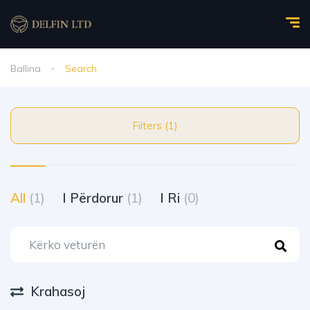
Ballina
Search
Filters (1)
All
(1)
I Përdorur
(1)
I Ri
(0)
Krahasoj