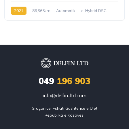
2021
86,365km
Automatik
e-Hybrid DSG
049
196 903
info@delfin-ltd.com
Graçanicë, Fshati Gushtericë e Ulët
