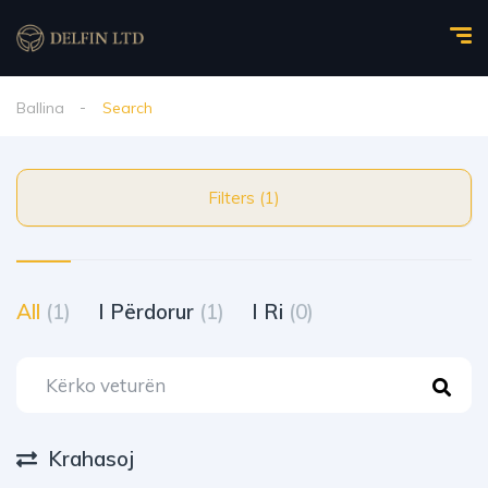
Ballina
Search
Filters (1)
All
(1)
I Përdorur
(1)
I Ri
(0)
Krahasoj