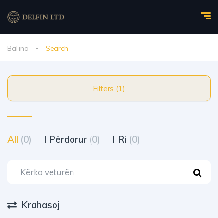
Ballina
Search
Filters (1)
All
(0)
I Përdorur
(0)
I Ri
(0)
Krahasoj