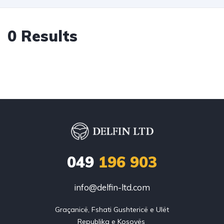
0 Results
049
196 903
info@delfin-ltd.com
Graçanicë, Fshati Gushtericë e Ulët
